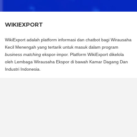
WIKIEXPORT
WikiExport adalah platform informasi dan chatbot bagi Wirausaha
Kecil Menengah yang tertarik untuk masuk dalam program
business matching
ekspor-impor. Platform WikiExport dikelola
oleh Lembaga Wirausaha Ekspor di bawah Kamar Dagang Dan
Industri Indonesia.
WikiExport adalah platform informasi dan chat bot bagi
Wirausaha Kecil Menengah yang tertarik untuk masuk dalam
program business matching ekspor-impor. Platform WikiExport
dikelola oleh Lembaga Wirausaha Ekspor di bawah Kamar
Dagang Dan Industri Indonesia.
WikiExport membantu membuka akses informasi dan
memberikan legitimasi layak ekspor bagi wirausaha.