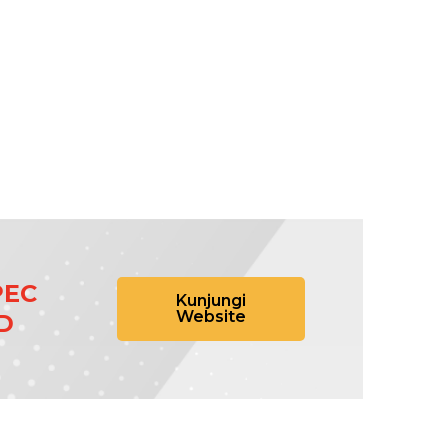
PEC
Kunjungi
Website
D