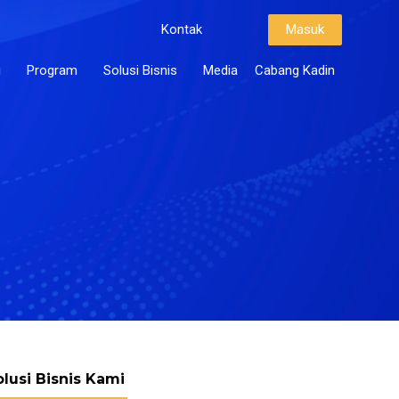
Kontak
Masuk
i
Program
Solusi Bisnis
Media
Cabang Kadin
olusi Bisnis Kami